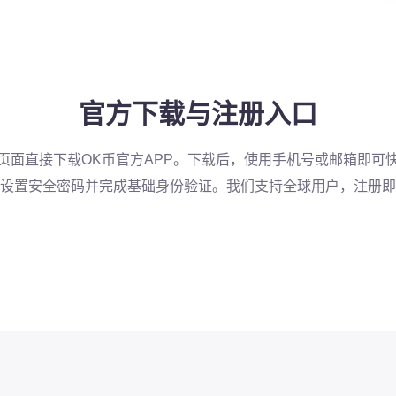
官方下载与注册入口
页面直接下载OK币官方APP。下载后，使用手机号或邮箱即可
设置安全密码并完成基础身份验证。我们支持全球用户，注册即