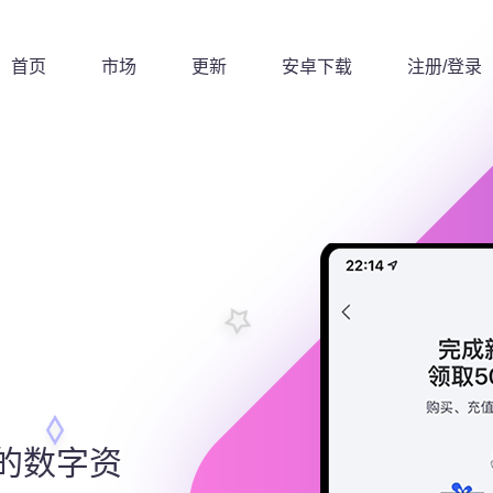
首页
市场
更新
安卓下载
注册/登录
持的数字资