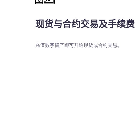
现货与合约交易及手续费
充值数字资产即可开始现货或合约交易。