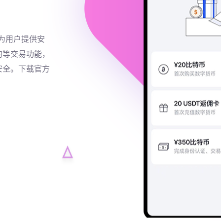
于为用户提供安
约等交易功能，
安全。下载官方