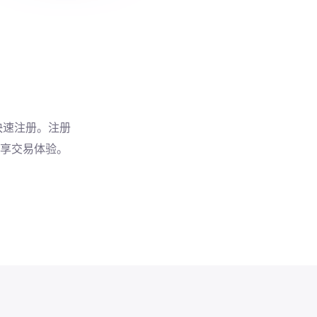
快速注册。注册
享交易体验。